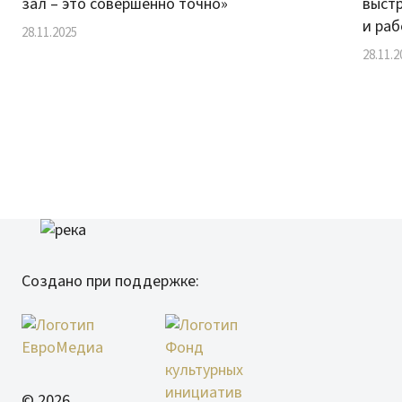
зал – это совершенно точно»
выст
и ра
28.11.2025
28.11.2
Создано при поддержке:
© 2026