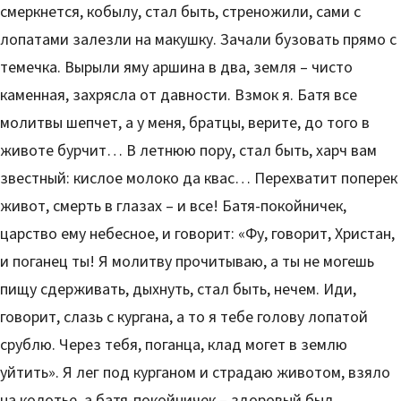
смеркнется, кобылу, стал быть, стреножили, сами с
лопатами залезли на макушку. Зачали бузовать прямо с
темечка. Вырыли яму аршина в два, земля – чисто
каменная, захрясла от давности. Взмок я. Батя все
молитвы шепчет, а у меня, братцы, верите, до того в
животе бурчит… В летнюю пору, стал быть, харч вам
звестный: кислое молоко да квас… Перехватит поперек
живот, смерть в глазах – и все! Батя-покойничек,
царство ему небесное, и говорит: «Фу, говорит, Христан,
и поганец ты! Я молитву прочитываю, а ты не могешь
пищу сдерживать, дыхнуть, стал быть, нечем. Иди,
говорит, слазь с кургана, а то я тебе голову лопатой
срублю. Через тебя, поганца, клад могет в землю
уйтить». Я лег под курганом и страдаю животом, взяло
на колотье, а батя-покойничек – здоровый был,