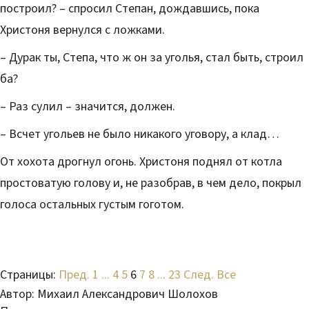
построил? – спросил Степан, дождавшись, пока
Христоня вернулся с ложками.
– Дурак ты, Степа, что ж он за уголья, стал быть, строил
ба?
– Раз сулил – значится, должен.
– Всчет угольев не было никакого уговору, а клад…
От хохота дрогнул огонь. Христоня поднял от котла
простоватую голову и, не разобрав, в чем дело, покрыл
голоса остальных густым гоготом.
Страницы:
Пред.
1
...
4
5
6
7
8
...
23
След.
Все
Автор:
Михаил Александрович Шолохов