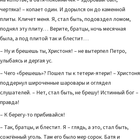
чертяка! – копает один. И дорылся он до каменной
плиты. Кличет меня. Я, стал быть, подовздел ломом,
поднял эту плиту… Верите, братцы, ночь месячная
была, а под плитой так и блестит…
– Ну и брешешь ты, Христоня! – не вытерпел Петро,
улыбаясь и дергая ус.
– Чего «брешешь»? Пошел ты к тетери-ятери! – Христоня
поддернул широченные шаровары и оглядел
слушателей. – Нет, стал быть, не брешу! Истинный бог –
правда!
– К берегу-то прибивайся!
– Так, братцы, и блестит. Я – глядь, а это, стал быть,
сожгённый уголь. Там его было мер сорок. Батя и