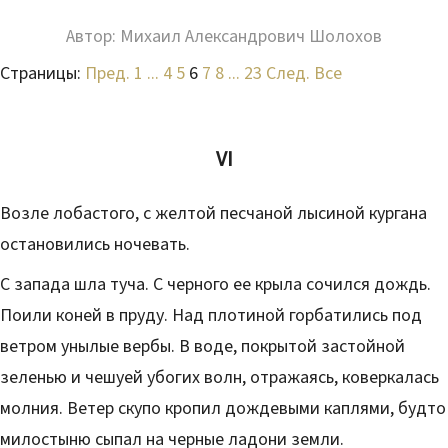
Автор: Михаил Александрович Шолохов
Страницы:
Пред.
1
...
4
5
6
7
8
...
23
След.
Все
VI
Возле лобастого, с желтой песчаной лысиной кургана
остановились ночевать.
С запада шла туча. С черного ее крыла сочился дождь.
Поили коней в пруду. Над плотиной горбатились под
ветром унылые вербы. В воде, покрытой застойной
зеленью и чешуей убогих волн, отражаясь, коверкалась
молния. Ветер скупо кропил дождевыми каплями, будто
милостыню сыпал на черные ладони земли.