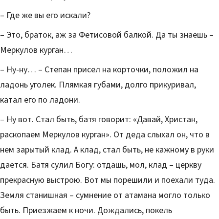
– Где же вы его искали?
– Это, браток, аж за Фетисовой балкой. Да ты знаешь –
Меркулов курган…
– Ну-ну… – Степан присел на корточки, положил на
ладонь уголек. Плямкая губами, долго прикуривал,
катал его по ладони.
– Ну вот. Стал быть, батя говорит: «Давай, Христан,
раскопаем Меркулов курган». От деда слыхал он, что в
нем зарытый клад. А клад, стал быть, не кажному в руки
дается. Батя сулил Богу: отдашь, мол, клад – церкву
прекрасную выстрою. Вот мы порешили и поехали туда.
Земля станишная – сумнение от атамана могло только
быть. Приезжаем к ночи. Дождались, покель