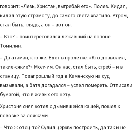
говорит: «Лезь, Христан, выгребай его». Полез. Кидал,
кидал этую страмоту, до самого света хватило. Утром,
стал быть, глядь, а он – вот он.
– Кто? – поинтересовался лежавший на попоне
Томилин.
– Да атаман, кто же. Едет в пролетке: «Кто дозволил,
такие-сякие?» Молчим. Он нас, стал быть, сгреб – и в
станицу. Позапрошлый год в Каменскую на суд
вызывали, а батя догадался – успел помереть. Отписали
бумагой, что в живых его нету.
Христоня снял котел с дымившейся кашей, пошел к
повозке за ложками.
– Что ж отец-то? Сулил церкву построить, да так и не